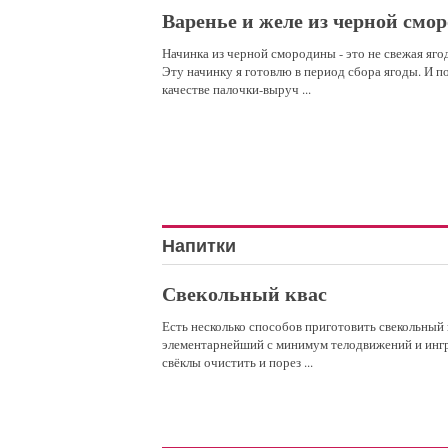
Варенье и желе из черной смо
Начинка из черной смородины - это не свежая ягод
Эту начинку я готовлю в период сбора ягоды. И п
качестве палочки-выруч ...
Напитки
Свекольный квас
Есть несколько способов приготовить свекольный 
элементарнейший с минимум телодвижений и ингре
свёклы очистить и порез ...