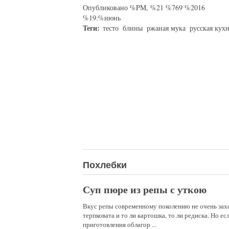
Опубликовано %PM, %21 %769 %2016
%19:%июнь
Теги:
тесто
блины
ржаная мука
русская кух
Похлебки
Суп пюре из репы с уткою
Вкус репы современному поколению не очень захо
терпковата и то ли картошка, то ли редиска. Но ес
приготовления облагор ...