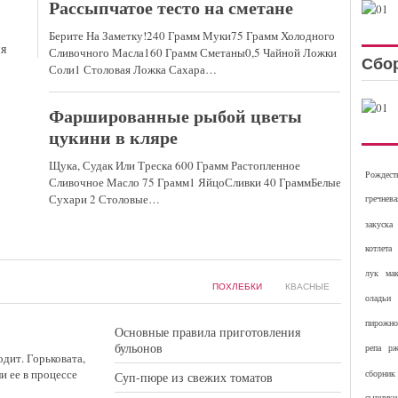
Рассыпчатое тесто на сметане
Берите На Заметку!240 Грамм Муки75 Грамм Холодного
ня
Сливочного Масла160 Грамм Сметаны0,5 Чайной Ложки
Сбо
Соли1 Столовая Ложка Сахара…
Фаршированные рыбой цветы
цукини в кляре
Щука, Судак Или Треска 600 Грамм Растопленное
Рождест
Сливочное Масло 75 Грамм1 ЯйцоСливки 40 ГраммБелые
Сухари 2 Столовые…
гречнева
закуска
котлета
лук
ма
ПОХЛЕБКИ
КВАСНЫЕ
оладьи
пирожно
Основные правила приготовления
бульонов
репа
рж
дит. Горьковата,
ли ее в процессе
сборник
Суп-пюре из свежих томатов
сырники