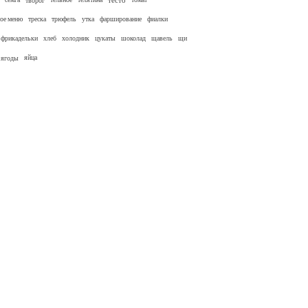
творог
тесто
ное меню
треска
трюфель
утка
фарширование
фиалки
фрикадельки
хлеб
холодник
цукаты
шоколад
щавель
щи
ягоды
яйца