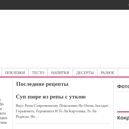
ПОХЛЕБКИ
ТЕСТО
НАПИТКИ
ДЕСЕРТЫ
РАЗНОЕ
Последние рецепты
Фото
Суп пюре из репы с уткою
в
бо
Вкус Репы Современному Поколению Не Очень Заходит.
ое
Горьковата, Терпковата И То Ли Картошка, То Ли
икто
Редиска. Но…
елано
Кон
 чем