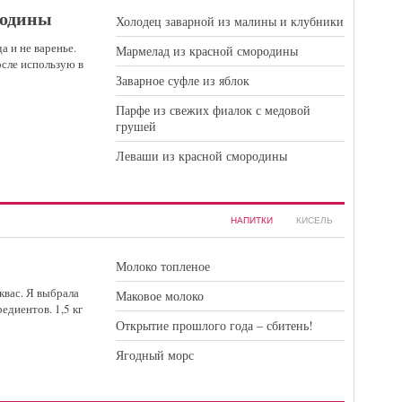
родины
Холодец заварной из малины и клубники
а и не варенье.
Мармелад из красной смородины
осле использую в
Заварное суфле из яблок
Парфе из свежих фиалок с медовой
грушей
Леваши из красной смородины
НАПИТКИ
КИСЕЛЬ
Молоко топленое
квас. Я выбрала
Маковое молоко
диентов. 1,5 кг
Открытие прошлого года – сбитень!
Ягодный морс