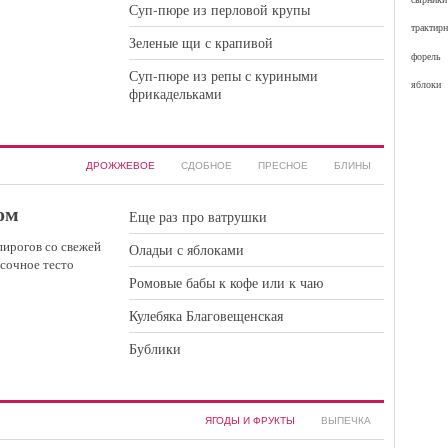
Суп-пюре из перловой крупы
трактир
Зеленые щи с крапивой
форель
Суп-пюре из репы с куриными
яблоки
фрикадельками
ДРОЖЖЕВОЕ
СДОБНОЕ
ПРЕСНОЕ
БЛИНЫ
ом
Еще раз про ватрушки
пирогов со свежей
Оладьи с яблоками
есочное тесто
Ромовые бабы к кофе или к чаю
Кулебяка Благовещенская
Бублики
ЯГОДЫ И ФРУКТЫ
ВЫПЕЧКА