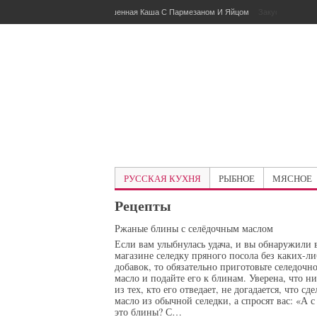
Пшенная Каша С Пармезаном И Яйцом
Пашот
РУССКАЯ КУХНЯ
РЫБНОЕ
МЯСНОЕ
Рецепты
Ржаные блины с селёдочным маслом
Если вам улыбнулась удача, и вы обнаружили 
магазине селедку пряного посола без каких-ли
добавок, то обязательно приготовьте селедочн
масло и подайте его к блинам. Уверена, что н
из тех, кто его отведает, не догадается, что сд
масло из обычной селедки, а спросят вас: «А с
это блины? С…