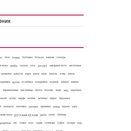
рник
во
безе
блины
бублики
бульон
вишня
глазурь
я мука
грибы
груши
гусь
десерт
заварное тесто
заготовки
заливное
капуста
карп
каша
квас
кисель
кляр
кнель
крапива
крупа
кулебяка
кундюбки
курник
лапша
лимон
к
маринование
масленица
мозги
молоко
морс
мёд
окрошка
омлет
осетр
парфе
печень
печенье
пирог
пирожки
е
повидло
пончики
постное
пряники
птица
пшено
рагу
русская кухня
аная мука
рыба
салат
сбитень
 рецептов
сиг
слива
соус
судак
суппюре
суфле
сухари
сыр
сёмга
тельное
телятина
томат