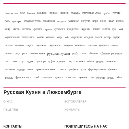
Рождество
безе
блины
бублики
бульон
вишня
глазурь
гречневая мука
грибы
груши
гусь
десерт
заварное тесто
заготовки
закуска
заливное
капуста
карп
каша
квас
кисель
кляр
кнель
котлета
крапива
крупа
кулебяка
кундюбки
курник
лапша
лимон
лук
мак
маринование
масленица
мозги
молоко
морс
мёд
окрошка
оладьи
омлет
осетр
парфе
печень
печенье
пирог
пирожки
пирожное
повидло
пончики
постное
пряники
птица
русская кухня
пшено
рагу
репа
ржаная мука
рыба
салат
сбитень
сборник рецептов
сиг
слива
соус
судак
суппюре
суфле
сухари
сыр
сырники
сёмга
творог
тельное
телятина
тесто
томат
трактирное меню
треска
трюфель
утка
фарширование
фиалки
форель
фрикадельки
хлеб
холодник
цукаты
шоколад
щавель
щи
яблоки
ягоды
яйца
Русская Кухня в Люксембурге
О НАС
ФОТОГАЛЕРЕЯ
РЕЦЕПТЫ
КОНТАКТЫ
КОНТАКТЫ
ПОДПИШИТЕСЬ НА НАС