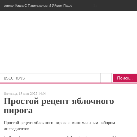
Пшенная Каша С Пармезаном И Яйцом Пашот
Поиск...
SECTIONS
РУССКАЯ КУХНЯ
Пятница, 13 мая 2022 14:04
Простой рецепт яблочного
РЫБНОЕ
пирога
МЯСНОЕ
ПОХЛЕБКИ
Простой рецепт яблочного пирога с минимальным набором
ингредиентов.
ТЕСТО