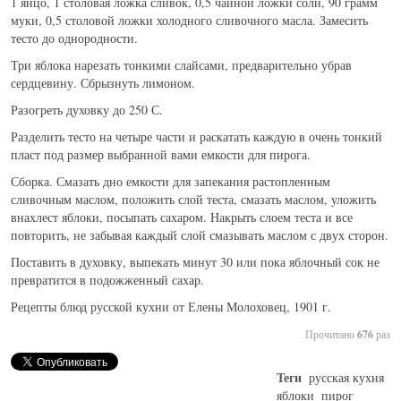
1 яйцо, 1 столовая ложка сливок, 0,5 чайной ложки соли, 90 грамм
НАПИТКИ
муки, 0,5 столовой ложки холодного сливочного масла. Замесить
тесто до однородности.
ДЕСЕРТЫ
Три яблока нарезать тонкими слайсами, предварительно убрав
РАЗНОЕ
сердцевину. Сбрызнуть лимоном.
Разогреть духовку до 250 С.
Разделить тесто на четыре части и раскатать каждую в очень тонкий
пласт под размер выбранной вами емкости для пирога.
Сборка. Смазать дно емкости для запекания растопленным
сливочным маслом, положить слой теста, смазать маслом, уложить
внахлест яблоки, посыпать сахаром. Накрыть слоем теста и все
повторить, не забывая каждый слой смазывать маслом с двух сторон.
Поставить в духовку, выпекать минут 30 или пока яблочный сок не
превратится в подожженный сахар.
Рецепты блюд русской кухни от Елены Молоховец, 1901 г.
Прочитано
676
раз
Теги
русская кухня
яблоки
пирог