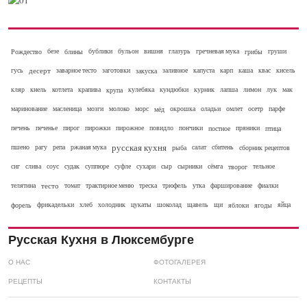
Рождество
безе
блины
бублики
бульон
вишня
глазурь
гречневая мука
грибы
груши
гусь
десерт
заварное тесто
заготовки
закуска
заливное
капуста
карп
каша
квас
кисель
кляр
кнель
котлета
крапива
крупа
кулебяка
кундюбки
курник
лапша
лимон
лук
мак
маринование
масленица
мозги
молоко
морс
мёд
окрошка
оладьи
омлет
осетр
парфе
печень
печенье
пирог
пирожки
пирожное
повидло
пончики
постное
пряники
птица
русская кухня
пшено
рагу
репа
ржаная мука
рыба
салат
сбитень
сборник рецептов
сиг
слива
соус
судак
суппюре
суфле
сухари
сыр
сырники
сёмга
творог
тельное
телятина
тесто
томат
трактирное меню
треска
трюфель
утка
фарширование
фиалки
форель
фрикадельки
хлеб
холодник
цукаты
шоколад
щавель
щи
яблоки
ягоды
яйца
Русская Кухня в Люксембурге
О НАС
ФОТОГАЛЕРЕЯ
РЕЦЕПТЫ
КОНТАКТЫ