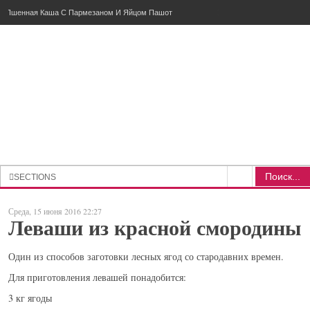
Пшенная Каша С Пармезаном И Яйцом Пашот
Поиск...
SECTIONS
РУССКАЯ КУХНЯ
Среда, 15 июня 2016 22:27
Леваши из красной смородины
РЫБНОЕ
МЯСНОЕ
Один из способов заготовки лесных ягод со стародавних времен.
ПОХЛЕБКИ
Для приготовления левашей понадобится:
ТЕСТО
3 кг ягоды