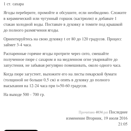
1 ст. сахара
НАПИТКИ
Ягоды переберите, промойте и обсушите, если необходимо. Сложите
ДЕСЕРТЫ
в керамический или чугунный горшок (кастрюлю) и добавьте 1
стакан холодной воды. Поставьте в духовку и томите под крышкой
РАЗНОЕ
до полного размягчения ягоды.
Ориентируйтесь на свою духовку t от 80 до 120 градусов. Процесс
займет 3-4 часа.
Распаренные горячие ягоды протрите через сито, смешайте
полученное пюре с сахаром и на медленном огне уваривайте до
запустения, не забывая регулярно помешивать, около одного часа.
Когда пюре загустеет, выложите его на листы пекарской бумаги
(толщиной не больше 0,5 см) и опять в духовку до полного
высыхания на 12-24 часа при t=50-60 градусов.
На выходе 500 - 700 гр.
Последнее
Прочитано
4034
раз
изменение Вторник, 19 июля 2016
21:05